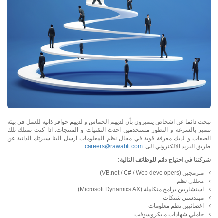
نبحث دائما عن اشخاص يتميزون بأن لديهم الحماس و لديهم حوافز ذاتية للعمل في بيئة
تتميز بالسرعة و التطور مستخدمين احدث التقنيات و المنتجات. اذا كنت تمتلك تلك
الصفات و لديك معرفة قوية في مجال نظم المعلومات ارسل الينا سيرتك الذاتية عن
طريق البريد الالكتروني الى:
careers@rawabit.com
شركتنا في احتياج دائم للوظائف التالية:
مبرمجين (VB.net / C# / Web developers)
محللي نظم
استشاريين برامج متكاملة (Microsoft Dynamics AX)
مهندسين شبكات
اخصائيين نظم معلومات
حاملي شهادات مايكروسوفت